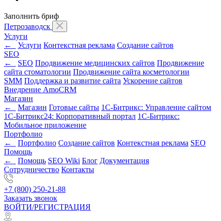
Заполнить бриф
Петрозаводск
Услуги
←
Услуги
Контекстная реклама
Создание сайтов
SEO
←
SEO
Продвижение медицинских сайтов
Продвижение
сайта стоматологии
Продвижение сайта косметологии
SMM
Поддержка и развитие сайта
Ускорение сайтов
Внедрение AmoCRM
Магазин
←
Магазин
Готовые сайты
1С-Битрикс: Управление сайтом
1С-Битрикс24: Корпоративный портал
1С-Битрикс:
Мобильное приложение
Портфолио
←
Портфолио
Создание сайтов
Контекстная реклама
SEO
Помощь
←
Помощь
SEO Wiki
Блог
Документация
Сотрудничество
Контакты
+7 (800) 250-21-88
Заказать звонок
ВОЙТИ/РЕГИСТРАЦИЯ