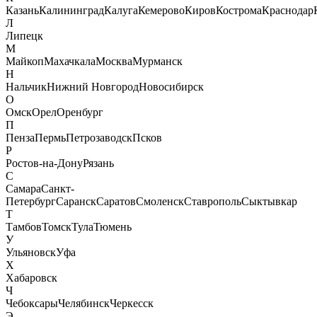
Казань
Калининград
Калуга
Кемерово
Киров
Кострома
Краснодар
Л
Липецк
М
Майкоп
Махачкала
Москва
Мурманск
Н
Нальчик
Нижний Новгород
Новосибирск
О
Омск
Орел
Оренбург
П
Пенза
Пермь
Петрозаводск
Псков
Р
Ростов-на-Дону
Рязань
С
Самара
Санкт-
Петербург
Саранск
Саратов
Смоленск
Ставрополь
Сыктывкар
Т
Тамбов
Томск
Тула
Тюмень
У
Ульяновск
Уфа
Х
Хабаровск
Ч
Чебоксары
Челябинск
Черкесск
Э