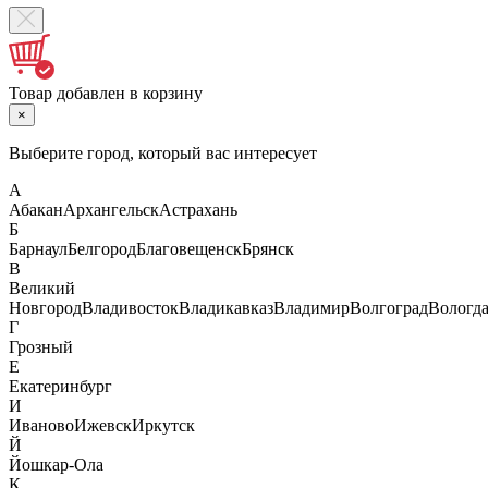
Товар добавлен в корзину
×
Выберите город, который вас интересует
А
Абакан
Архангельск
Астрахань
Б
Барнаул
Белгород
Благовещенск
Брянск
В
Великий
Новгород
Владивосток
Владикавказ
Владимир
Волгоград
Вологд
Г
Грозный
Е
Екатеринбург
И
Иваново
Ижевск
Иркутск
Й
Йошкар-Ола
К