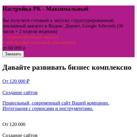
Настройка РК - Максимальный
Вы получите готовый к запуску структурированный
рекламный аккаунт в Яндекс Директ, Google Adwords (30
часов + 2 недели ведения)
+ маркетинговый анализ
+ настройка сквозной аналитики
от 60 000 р
Заказать
Давайте развивать бизнес комплексно
От 120 000
₽
Создание сайтов
Правильный, современный сайт Вашей компании.
Интеграция с сервисами и инструментами.
От 120 000
Создание сайтов