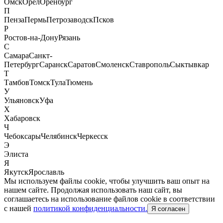
Омск
Орел
Оренбург
П
Пенза
Пермь
Петрозаводск
Псков
Р
Ростов-на-Дону
Рязань
С
Самара
Санкт-
Петербург
Саранск
Саратов
Смоленск
Ставрополь
Сыктывкар
Т
Тамбов
Томск
Тула
Тюмень
У
Ульяновск
Уфа
Х
Хабаровск
Ч
Чебоксары
Челябинск
Черкесск
Э
Элиста
Я
Якутск
Ярославль
Мы используем файлы cookie, чтобы улучшить ваш опыт на
нашем сайте. Продолжая использовать наш сайт, вы
соглашаетесь на использование файлов cookie в соответствии
с нашей
политикой конфиденциальности.
Я согласен