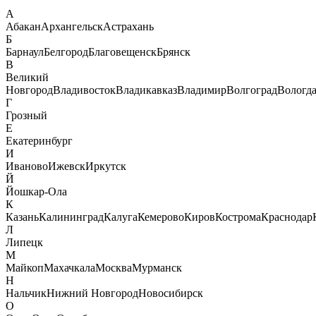
А
Абакан
Архангельск
Астрахань
Б
Барнаул
Белгород
Благовещенск
Брянск
В
Великий
Новгород
Владивосток
Владикавказ
Владимир
Волгоград
Вологд
Г
Грозный
Е
Екатеринбург
И
Иваново
Ижевск
Иркутск
Й
Йошкар-Ола
К
Казань
Калининград
Калуга
Кемерово
Киров
Кострома
Краснодар
Л
Липецк
М
Майкоп
Махачкала
Москва
Мурманск
Н
Нальчик
Нижний Новгород
Новосибирск
О