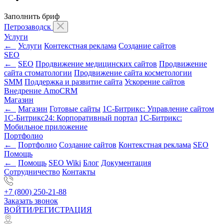
Заполнить бриф
Петрозаводск
Услуги
←
Услуги
Контекстная реклама
Создание сайтов
SEO
←
SEO
Продвижение медицинских сайтов
Продвижение
сайта стоматологии
Продвижение сайта косметологии
SMM
Поддержка и развитие сайта
Ускорение сайтов
Внедрение AmoCRM
Магазин
←
Магазин
Готовые сайты
1С-Битрикс: Управление сайтом
1С-Битрикс24: Корпоративный портал
1С-Битрикс:
Мобильное приложение
Портфолио
←
Портфолио
Создание сайтов
Контекстная реклама
SEO
Помощь
←
Помощь
SEO Wiki
Блог
Документация
Сотрудничество
Контакты
+7 (800) 250-21-88
Заказать звонок
ВОЙТИ/РЕГИСТРАЦИЯ