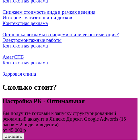
Контекстная реклама
Снижаем стоимость лида в рамках ведения
Интернет магазин шин и дисков
Контекстная реклама
Остановка рекламы в пандемию или ее оптимизация?
Электромонтажные работы
Контекстная реклама
АмагСПБ
Контекстная реклама
Здоровая спина
Сколько стоит?
Настройка РК - Оптимальная
Вы получите готовый к запуску структурированный
рекламный аккаунт в Яндекс Директ, Google Adwords (15
часов + 2 недели ведения)
от 45 000 р
Заказать