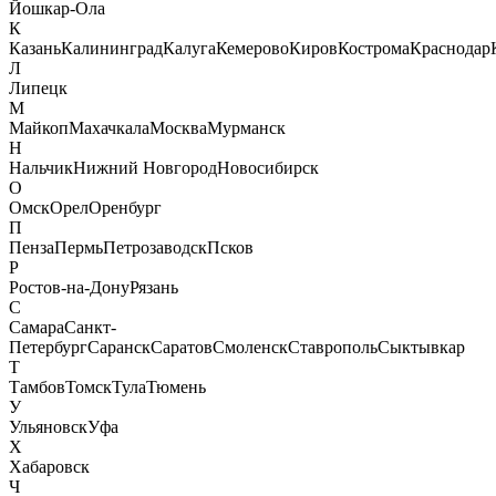
Йошкар-Ола
К
Казань
Калининград
Калуга
Кемерово
Киров
Кострома
Краснодар
Л
Липецк
М
Майкоп
Махачкала
Москва
Мурманск
Н
Нальчик
Нижний Новгород
Новосибирск
О
Омск
Орел
Оренбург
П
Пенза
Пермь
Петрозаводск
Псков
Р
Ростов-на-Дону
Рязань
С
Самара
Санкт-
Петербург
Саранск
Саратов
Смоленск
Ставрополь
Сыктывкар
Т
Тамбов
Томск
Тула
Тюмень
У
Ульяновск
Уфа
Х
Хабаровск
Ч