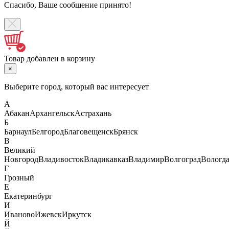
Спасибо, Ваше сообщение принято!
Товар добавлен в корзину
×
Выберите город, который вас интересует
А
Абакан
Архангельск
Астрахань
Б
Барнаул
Белгород
Благовещенск
Брянск
В
Великий
Новгород
Владивосток
Владикавказ
Владимир
Волгоград
Вологд
Г
Грозный
Е
Екатеринбург
И
Иваново
Ижевск
Иркутск
Й