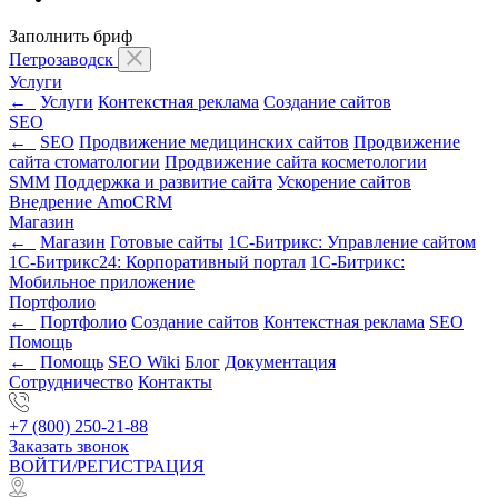
Заполнить бриф
Петрозаводск
Услуги
←
Услуги
Контекстная реклама
Создание сайтов
SEO
←
SEO
Продвижение медицинских сайтов
Продвижение
сайта стоматологии
Продвижение сайта косметологии
SMM
Поддержка и развитие сайта
Ускорение сайтов
Внедрение AmoCRM
Магазин
←
Магазин
Готовые сайты
1С-Битрикс: Управление сайтом
1С-Битрикс24: Корпоративный портал
1С-Битрикс:
Мобильное приложение
Портфолио
←
Портфолио
Создание сайтов
Контекстная реклама
SEO
Помощь
←
Помощь
SEO Wiki
Блог
Документация
Сотрудничество
Контакты
+7 (800) 250-21-88
Заказать звонок
ВОЙТИ/РЕГИСТРАЦИЯ