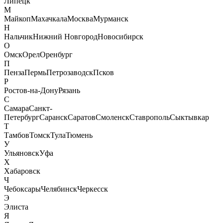
Липецк
М
Майкоп
Махачкала
Москва
Мурманск
Н
Нальчик
Нижний Новгород
Новосибирск
О
Омск
Орел
Оренбург
П
Пенза
Пермь
Петрозаводск
Псков
Р
Ростов-на-Дону
Рязань
С
Самара
Санкт-
Петербург
Саранск
Саратов
Смоленск
Ставрополь
Сыктывкар
Т
Тамбов
Томск
Тула
Тюмень
У
Ульяновск
Уфа
Х
Хабаровск
Ч
Чебоксары
Челябинск
Черкесск
Э
Элиста
Я