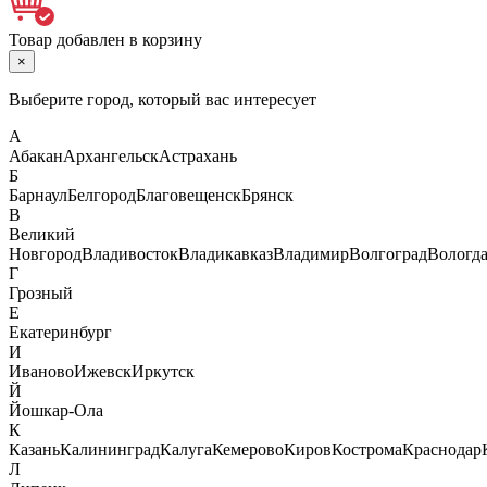
Товар добавлен в корзину
×
Выберите город, который вас интересует
А
Абакан
Архангельск
Астрахань
Б
Барнаул
Белгород
Благовещенск
Брянск
В
Великий
Новгород
Владивосток
Владикавказ
Владимир
Волгоград
Вологд
Г
Грозный
Е
Екатеринбург
И
Иваново
Ижевск
Иркутск
Й
Йошкар-Ола
К
Казань
Калининград
Калуга
Кемерово
Киров
Кострома
Краснодар
Л