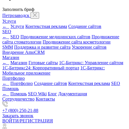
Заполнить бриф
Петрозаводск
Услуги
←
Услуги
Контекстная реклама
Создание сайтов
SEO
←
SEO
Продвижение медицинских сайтов
Продвижение
сайта стоматологии
Продвижение сайта косметологии
SMM
Поддержка и развитие сайта
Ускорение сайтов
Внедрение AmoCRM
Магазин
←
Магазин
Готовые сайты
1С-Битрикс: Управление сайтом
1С-Битрикс24: Корпоративный портал
1С-Битрикс:
Мобильное приложение
Портфолио
←
Портфолио
Создание сайтов
Контекстная реклама
SEO
Помощь
←
Помощь
SEO Wiki
Блог
Документация
Сотрудничество
Контакты
+7 (800) 250-21-88
Заказать звонок
ВОЙТИ/РЕГИСТРАЦИЯ