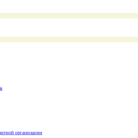
ев
дитной организации