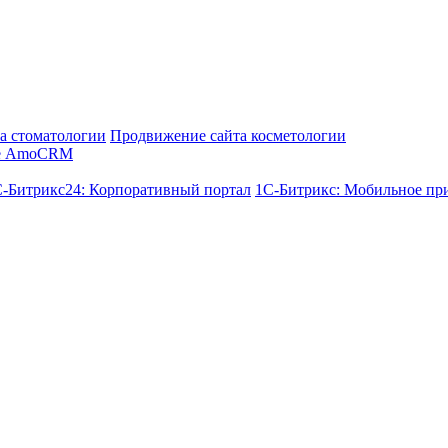
а стоматологии
Продвижение сайта косметологии
е AmoCRM
-Битрикс24: Корпоративный портал
1С-Битрикс: Мобильное пр