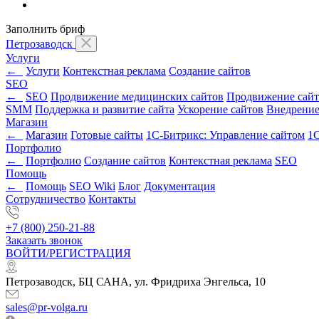
Заполнить бриф
Петрозаводск
Услуги
←
Услуги
Контекстная реклама
Создание сайтов
SEO
←
SEO
Продвижение медицинских сайтов
Продвижение сайт
SMM
Поддержка и развитие сайта
Ускорение сайтов
Внедрени
Магазин
←
Магазин
Готовые сайты
1С-Битрикс: Управление сайтом
1С
Портфолио
←
Портфолио
Создание сайтов
Контекстная реклама
SEO
Помощь
←
Помощь
SEO Wiki
Блог
Документация
Сотрудничество
Контакты
+7 (800) 250-21-88
Заказать звонок
ВОЙТИ/РЕГИСТРАЦИЯ
Петрозаводск, БЦ САНА, ул. Фридриха Энгельса, 10
sales@pr-volga.ru